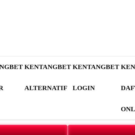
NGBET
KENTANGBET
KENTANGBET
KEN
R
ALTERNATIF
LOGIN
DAF
ONL