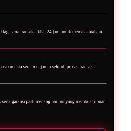
ag, serta transaksi kilat 24 jam untuk memaksimalkan
iaan data serta menjamin seluruh proses transaksi
erta garansi pasti menang hari ini yang membuat ribuan