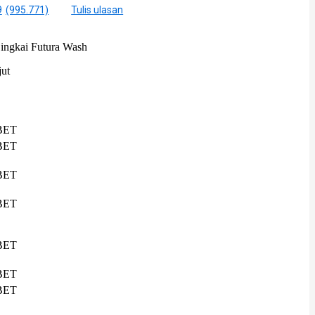
9
(995.771)
Tulis ulasan
ingkai Futura Wash
jut
BET
BET
BET
BET
BET
BET
BET