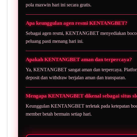
pola maxwin hari ini secara gratis.
Apa keunggulan agen resmi KENTANGBET?
Sebagai agen resmi, KENTANGBET menyediakan bocoran po
peluang pasti menang hari ini.
Apakah KENTANGBET aman dan terpercaya?
Ya, KENTANGBET sangat aman dan terpercaya. Platform in
deposit dan withdraw berjalan aman dan transparan.
Mengapa KENTANGBET dikenal sebagai situs sl
Keunggulan KENTANGBET terletak pada ketepatan bocoran 
member betah bermain setiap hari.