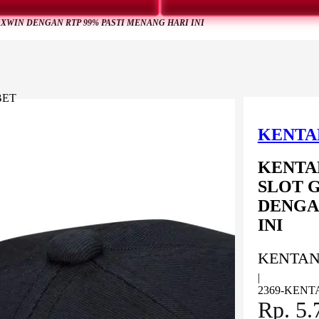
AXWIN DENGAN RTP 99% PASTI MENANG HARI INI
KENTA
KENTA
SLOT 
DENGA
INI
KENTAN
|
2369-KENT
Rp. 5.