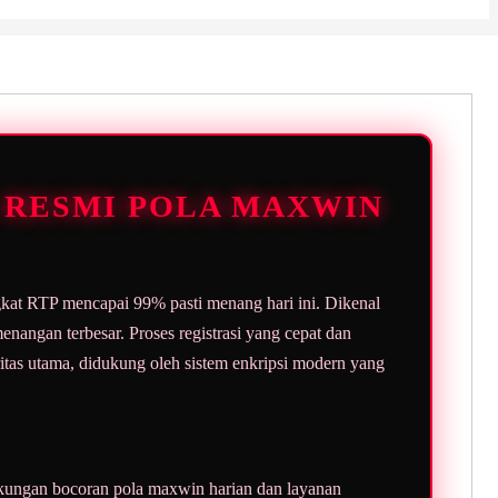
 RESMI POLA MAXWIN
gkat RTP mencapai 99% pasti menang hari ini. Dikenal
ngan terbesar. Proses registrasi yang cepat dan
itas utama, didukung oleh sistem enkripsi modern yang
ungan bocoran pola maxwin harian dan layanan