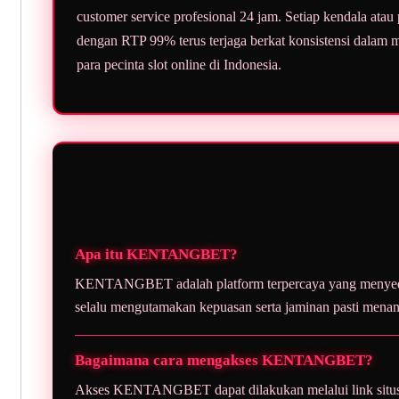
customer service profesional 24 jam. Setiap kendala at
dengan RTP 99% terus terjaga berkat konsistensi dala
para pecinta slot online di Indonesia.
Apa itu KENTANGBET?
KENTANGBET adalah platform terpercaya yang menyedia
selalu mengutamakan kepuasan serta jaminan pasti menang
Bagaimana cara mengakses KENTANGBET?
Akses KENTANGBET dapat dilakukan melalui link situs s