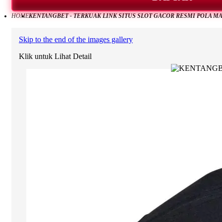
HOME
KENTANGBET - TERKUAK LINK SITUS SLOT GACOR RESMI POLA M
Skip to the end of the images gallery
Klik untuk Lihat Detail