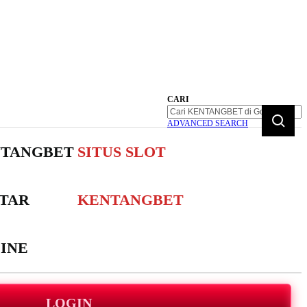
CARI
CARI
ADVANCED SEARCH
TANGBET
SITUS SLOT
TAR
KENTANGBET
INE
LOGIN