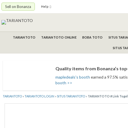
Sell on Bonanza
Help
TARIANTOTO
TARIANTOTO ONLINE
BOBA TOTO
SITUS TAR
SITUS T
Quality items from Bonanza’s top-
mapledeals's booth
earned a 97.5% satisf
booth >>
TARIANTOTO
»
TARIANTOTO LOGIN
»
SITUS TARIANTOTO
»
TARIANTOTO # Link Togel M