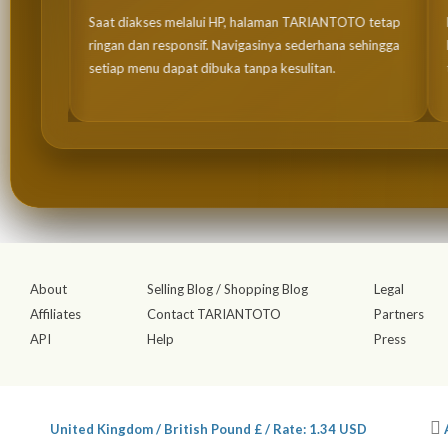
Saat diakses melalui HP, halaman TARIANTOTO tetap
Layan
ringan dan responsif. Navigasinya sederhana sehingga
ketika
setiap menu dapat dibuka tanpa kesulitan.
transak
About
Selling Blog
/
Shopping Blog
Legal
Affiliates
Contact TARIANTOTO
Partners
API
Help
Press
Cli
United Kingdom / British Pound £ / Rate: 1.34 USD