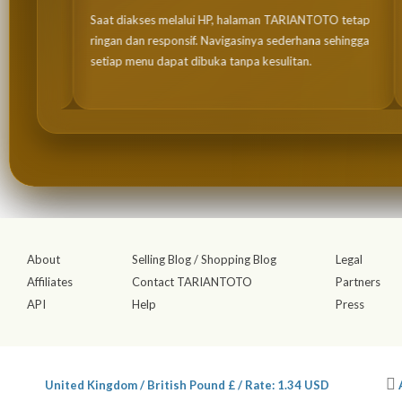
Saat diakses melalui HP, halaman TARIANTOTO tetap
Layan
ringan dan responsif. Navigasinya sederhana sehingga
ketika
setiap menu dapat dibuka tanpa kesulitan.
transak
About
Selling Blog
/
Shopping Blog
Legal
Affiliates
Contact TARIANTOTO
Partners
API
Help
Press
Cli
United Kingdom / British Pound £ / Rate: 1.34 USD