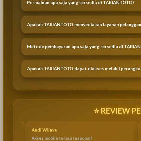
Permainan apa saja yang tersedia di TARIANTOTO?
Apakah TARIANTOTO menyediakan layanan pelanggan
Metode pembayaran apa saja yang tersedia di TARI
Apakah TARIANTOTO dapat diakses melalui perangkat
⭐ REVIEW P
Andi Wijaya
Fajar
Akses mobile terasa responsif
Layan