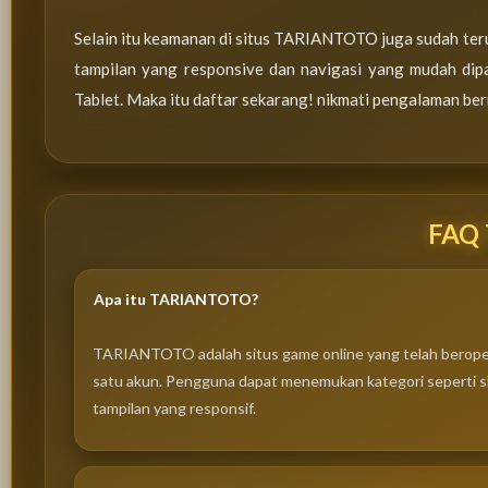
Selain itu keamanan di situs TARIANTOTO juga sudah ter
tampilan yang responsive dan navigasi yang mudah d
Tablet. Maka itu daftar sekarang! nikmati pengalaman b
FAQ
Apa itu TARIANTOTO?
TARIANTOTO adalah situs game online yang telah beroper
satu akun. Pengguna dapat menemukan kategori seperti slot,
tampilan yang responsif.