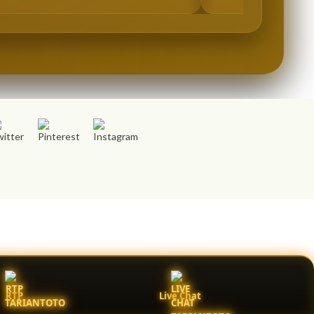
SSL
Secure
Connection
rivacy Policy
Terms of Use
RTP
Live Chat