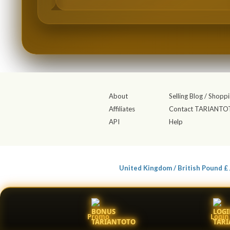
About
Selling Blog
/
Shoppi
Affiliates
Contact TARIANT
API
Help
United Kingdom / British Pound £ 
© 2026 Bonanza. All Right
Promo
Login