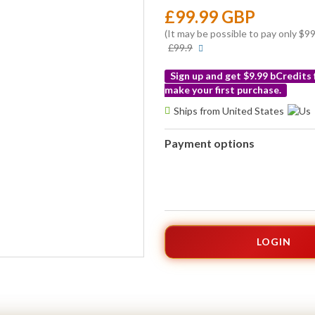
£99.99 GBP
(It may be possible to pay only $
More
£99.9
info
Sign up and get $9.99 bCredits
make your first purchase.
More
Ships from United States
info
Payment options
PayPal
PayPal,
accepted
MasterCard,
Visa,
Discover,
and
American
LOGIN
Express
accepted