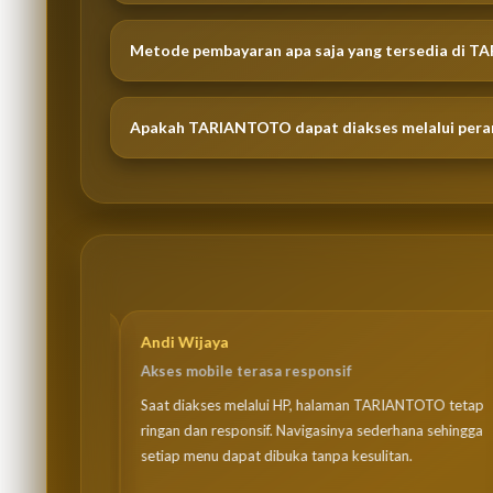
Metode pembayaran apa saja yang tersedia di 
Apakah TARIANTOTO dapat diakses melalui pera
Andi Wijaya
Faja
Akses mobile terasa responsif
Layan
Saat diakses melalui HP, halaman TARIANTOTO tetap
Layan
ringan dan responsif. Navigasinya sederhana sehingga
ketik
setiap menu dapat dibuka tanpa kesulitan.
transa