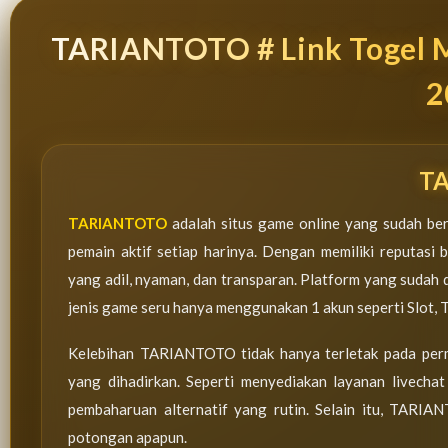
TARIANTOTO # Link Togel M
2
T
TARIANTOTO
adalah situs game online yang sudah ber
pemain aktif setiap harinya. Dengan memiliki reputa
yang adil, nyaman, dan transparan. Platform yang sudah 
jenis game seru hanya menggunakan 1 akun seperti Slot, To
Kelebihan TARIANTOTO tidak hanya terletak pada perm
yang dihadirkan. Seperti menyediakan layanan livecha
pembaharuan alternatif yang rutin. Selain itu, TAR
potongan apapun.