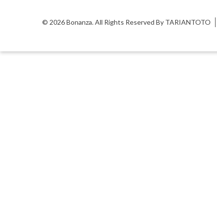
to
ac
acc
© 2026 Bonanza. All Rights Reserved By TARIANTOTO
pr