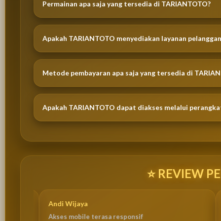
Permainan apa saja yang tersedia di TARIANTOTO?
Apakah TARIANTOTO menyediakan layanan pelanggan
Metode pembayaran apa saja yang tersedia di TARI
Apakah TARIANTOTO dapat diakses melalui perangkat
⭐ REVIEW P
Andi Wijaya
Fajar
Akses mobile terasa responsif
Layana