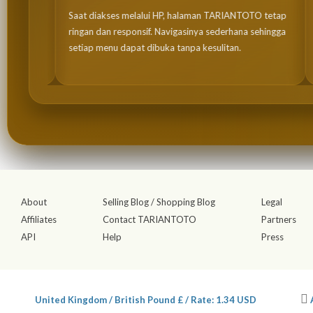
Saat diakses melalui HP, halaman TARIANTOTO tetap
Layana
ringan dan responsif. Navigasinya sederhana sehingga
ketika
setiap menu dapat dibuka tanpa kesulitan.
transak
About
Selling Blog
/
Shopping Blog
Legal
Affiliates
Contact TARIANTOTO
Partners
API
Help
Press
Cli
United Kingdom / British Pound £ / Rate: 1.34 USD