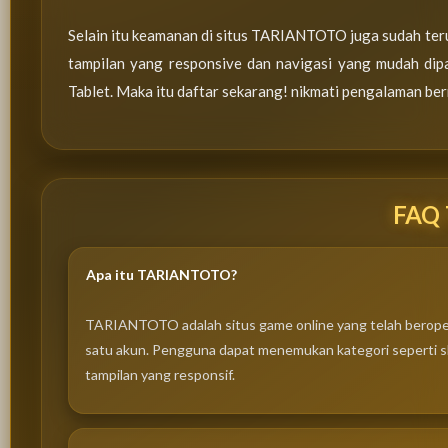
Selain itu keamanan di situs TARIANTOTO juga sudah ter
tampilan yang responsive dan navigasi yang mudah d
Tablet. Maka itu daftar sekarang! nikmati pengalaman b
FAQ
Apa itu TARIANTOTO?
TARIANTOTO adalah situs game online yang telah beroper
satu akun. Pengguna dapat menemukan kategori seperti slot,
tampilan yang responsif.